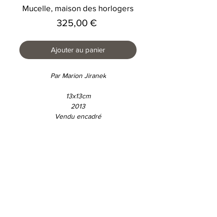
Mucelle, maison des horlogers
Prix
325,00 €
Ajouter au panier
Par Marion Jiranek
13x13cm
2013
Vendu encadré
Conditions d'utilisations
Déclaration de protection des données
© 2026 E-Galerie