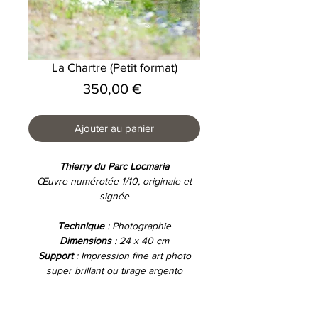
La Chartre (Petit format)
Prix
350,00 €
Ajouter au panier
Thierry du Parc Locmaria
Œuvre numérotée 1/10, originale et
signée
Technique
: Photographie
Dimensions
: 24 x 40 cm
Support
:
Impression fine art photo
super brillant ou
tirage argento
numérique brillant
collée sur pvc 3mm
Encadrement
: caisse américaine noire
bois