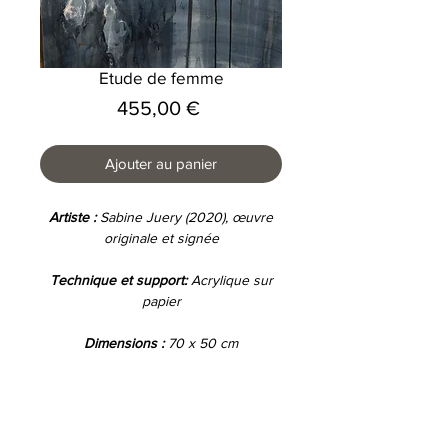
Etude de femme
Prix
455,00 €
Ajouter au panier
Artiste :
Sabine Juery (2020), œuvre
originale et signée
Technique et support:
A
crylique sur
papier
Dimensions :
70
x 50
cm
Encadrement :
Oui