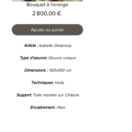
Bouquet à l'orange
Prix
2 800,00 €
Ajouter au panier
Artiste :
Isabelle Delannoy
Type d'oeuvre:
Oeuvre unique
Dimensions :
100x100 cm
Techniques:
Huile
Support:
Toile montée sur Châssis
Encadrement :
Non
Les frais de port pour la France sont
offerts par l'artiste, pour l'étranger